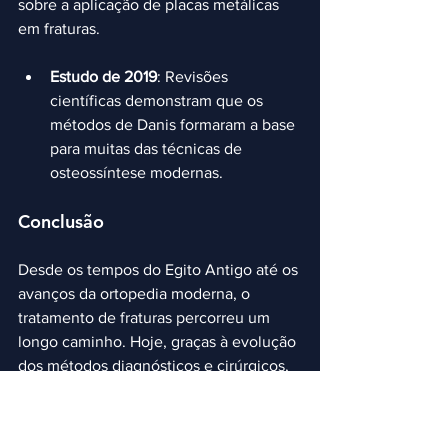
sobre a aplicação de placas metálicas 
em fraturas.
Estudo de 2019
: Revisões 
científicas demonstram que os 
métodos de Danis formaram a base 
para muitas das técnicas de 
osteossíntese modernas.
Conclusão
Desde os tempos do Egito Antigo até os 
avanços da ortopedia moderna, o 
tratamento de fraturas percorreu um 
longo caminho. Hoje, graças à evolução 
dos métodos diagnósticos e cirúrgicos, 
a ortopedia oferece soluções mais 
eficazes e menos invasivas, garantindo 
uma recuperação mais rápida e com 