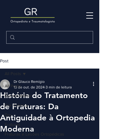
Post
All Posts
Dr Glauco Remígio
All Posts
13 de out. de 2024
3 min de leitura
História do Tratamento
Durma Melhor
de Fraturas: Da
Dor Crônica
Dor
Antiguidade à Ortopedia
Fraturas
Moderna
Fraturas e Lesões Ortopédicas